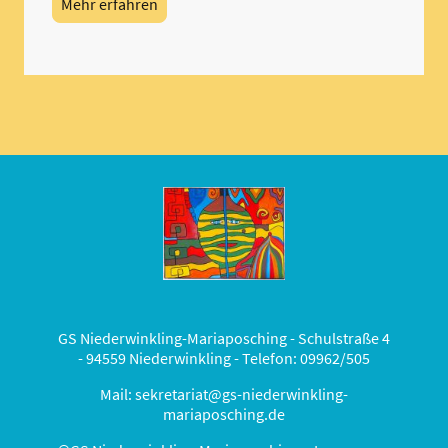
Mehr erfahren
GS Niederwinkling-Mariaposching - Schulstraße 4
- 94559 Niederwinkling - Telefon: 09962/505
Mail: sekretariat@gs-niederwinkling-
mariaposching.de